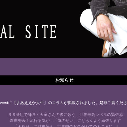
お知らせ
westに【まあええか人生】のコラムが掲載されました。是非ご覧くだ
ＢＳ番組で師匠・天童さんの後に歌う…世界最高レベルの緊張感
新曲発表！流行る気が…「気のせい」にならんよう頑張ります
「天赦日」に財布替え 世界中のお金がわてのところに…
l