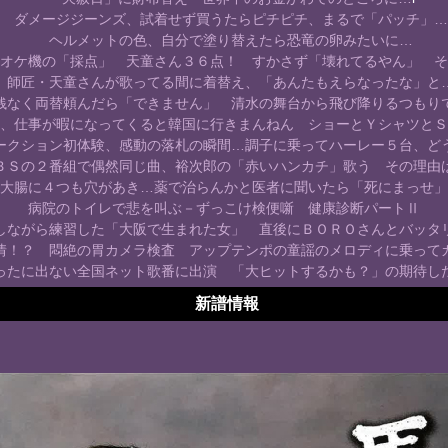
ダメージジーンズ、試着せず買うたらピチピチ、まるで「パッチ」…
ヘルメットの色、自分で塗り替えたら恐竜の卵みたいに…
オケ機の「採点」 天童さん３６点！ すかさず「壊れてるやん」 そ
師匠・天童さんが歌ってる間に着替え、「あんたもえらなったな」と
銭なく両替頼んだら「できません」 清水の舞台から飛び降りるつもり
、仕事が暇になってくると韓国に行きまんねん ショーとＹシャツとＳ
ークション初体験、感動の落札の瞬間…調子に乗ってハーレー５台、ど
ＢＳの２番組で偶然同じ曲、裕次郎の「赤いハンカチ」歌う その理由
大腸に４つも穴があき…薬で治らんかと医者に聞いたら「死にまっせ」
病院のトイレで悲を叫ぶ－ずっこけ検便噺 健康診断パートⅡ
しながら練習した「大阪で生まれた女」 直後にＢＯＲＯさんとバッタ
情！？ 悶絶の胃カメラ検査 アップテンポの童謡のメロディに乗って
ったに出ない全国ネット歌番に出演 「大ヒットするかも？」の期待し
新譜情報