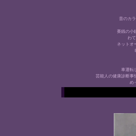
昔のカラ
賽銭の小
わて
ネットオ
車運転
芸能人の健康診断事
め