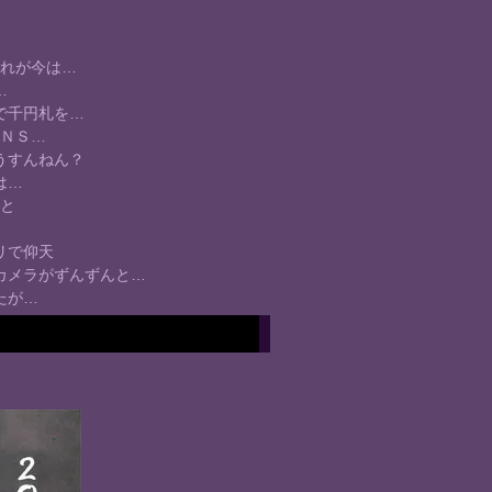
れが今は…
…
で千円札を…
ＮＳ…
うすんねん？
は…
と
リで仰天
カメラがずんずんと…
たが…