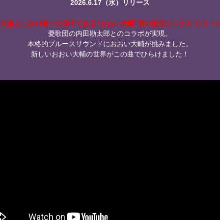
2026.6.17（水）リリース
天童よしみの唯一の弟子である"おおい大輔"初の配信シングル リリース
憂歌団の内田勘太郎とのコラボが実現。
本格的ブルースサウンドにおおい大輔が挑みました。
新しいおおい大輔の世界がこの曲でひらけました！